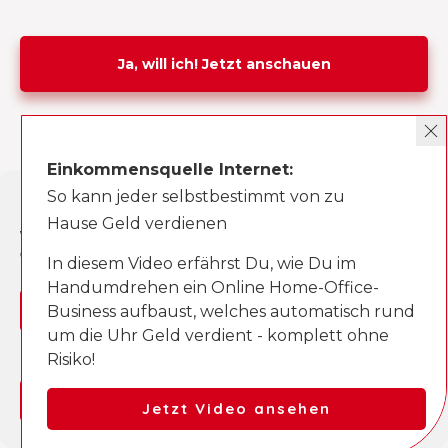
Ja, will ich! Jetzt anschauen
Unsere meistbesuchtesten Beiträge
Eigenen Blog erstellen
Einkommensquelle Internet:
So kann jeder selbstbestimmt von zu
Cookie-Zustimmung verwalten
Affiliate Marketing
Hause Geld verdienen
Wir verwenden Cookies, um unsere Website und unseren Service zu
optimieren.
Facebook Fanseite erstellen
In diesem Video erfährst Du, wie Du im
Handumdrehen ein Online Home-Office-
Marktanalyse durchführen
Ja, einverstanden
Business aufbaust, welches automatisch rund
um die Uhr Geld verdient - komplett ohne
Ablehnen
Online Marketing
Risiko!
Einstellungen anzeigen
Online Marketing Kurse (Erfahrungen)
Jetzt Video ansehen