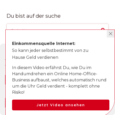
Du bist auf der suche
Neueste Beiträge
Einkommensquelle Internet:
So kann jeder selbstbestimmt von zu
Cookie-Zustimmung verwalten
Hause Geld verdienen
Wir verwenden Cookies, um unsere Website und unseren Service zu
optimieren.
In diesem Video erfährst Du, wie Du im
Handumdrehen ein Online Home-Office-
Ja, einverstanden
Business aufbaust, welches automatisch rund
um die Uhr Geld verdient - komplett ohne
Ablehnen
Risiko!
Einstellungen anzeigen
Jetzt Video ansehen