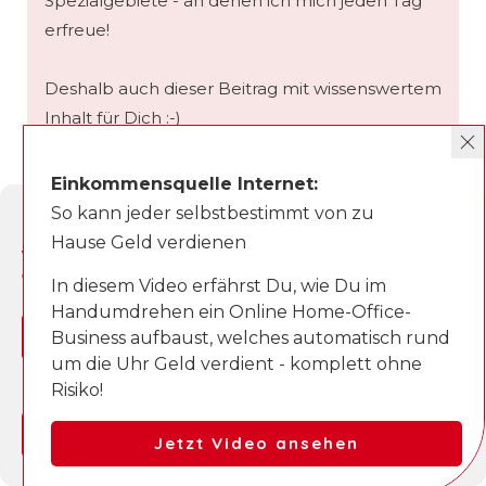
Spezialgebiete - an denen ich mich jeden Tag
erfreue!
Deshalb auch dieser Beitrag mit wissenswertem
Inhalt für Dich :-)
Viel Spaß beim Lesen!
Einkommensquelle Internet:
P.S. Noch was über mich...
So kann jeder selbstbestimmt von zu
Cookie-Zustimmung verwalten
In meiner Freizeit mache ich gerne Sport und
Hause Geld verdienen
Wir verwenden Cookies, um unsere Website und unseren Service zu
spiele ab und zu auch mal Fifa ;)
optimieren.
In diesem Video erfährst Du, wie Du im
Handumdrehen ein Online Home-Office-
Ja, einverstanden
Business aufbaust, welches automatisch rund
um die Uhr Geld verdient - komplett ohne
Du bist auf der suche
Ablehnen
Risiko!
Einstellungen anzeigen
Jetzt Video ansehen
Neueste Beiträge