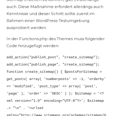
auch. Diese Maßnahme erfordert allerdings auch
Kenntnisse und dieser Schritt sollte zuerst im
Rahmen einer WordPress-Testumgebung
ausprobiert werden.
In der Functions.php des Themes muss folgender
Code hinzugefügt werden:
add_action("publish_post", "create_sitemap");
add_action("publish_page", "create_sitemap");
function create_sitemap() { $postsForSitemap =
get_posts( array( 'numberposts' => -1, 'orderby'
=> 'modified', 'post_type' => array( 'post',
'page' ), 'order' => 'DESC' ) ); $sitemap = '<?
xml version="1.0" encoding="UTF-8"?>'; $sitemap
.= "\n" . '<urlset
xmlns="http://www.sitemaps.org/schemas/sitemap/0.