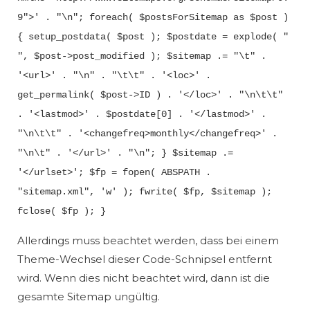
9">' . "\n"; foreach( $postsForSitemap as $post )
{ setup_postdata( $post ); $postdate = explode( "
", $post->post_modified ); $sitemap .= "\t" .
'<url>' . "\n" . "\t\t" . '<loc>' .
get_permalink( $post->ID ) . '</loc>' . "\n\t\t"
. '<lastmod>' . $postdate[0] . '</lastmod>' .
"\n\t\t" . '<changefreq>monthly</changefreq>' .
"\n\t" . '</url>' . "\n"; } $sitemap .=
'</urlset>'; $fp = fopen( ABSPATH .
"sitemap.xml", 'w' ); fwrite( $fp, $sitemap );
fclose( $fp ); }
Allerdings muss beachtet werden, dass bei einem
Theme-Wechsel dieser Code-Schnipsel entfernt
wird. Wenn dies nicht beachtet wird, dann ist die
gesamte Sitemap ungültig.