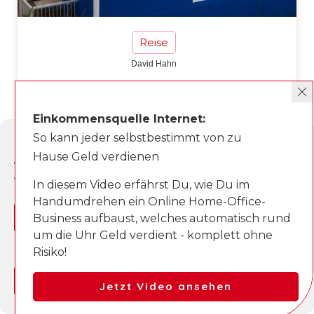
Reise
David Hahn
Ferienhaus in Holland am Meer:
Worauf Urlauber bei Lage,
Einkommensquelle Internet:
Ausstattung und Buchung achten
sollten
So kann jeder selbstbestimmt von zu
Cookie-Zustimmung verwalten
Hause Geld verdienen
Wir verwenden Cookies, um unsere Website und unseren Service zu
optimieren.
In diesem Video erfährst Du, wie Du im
Handumdrehen ein Online Home-Office-
Ja, einverstanden
Business aufbaust, welches automatisch rund
um die Uhr Geld verdient - komplett ohne
Ablehnen
Risiko!
Einstellungen anzeigen
Jetzt Video ansehen