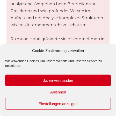
analytisches Vorgehen beim Beurteilen von
Projekten und sein profundes Wissen im
Aufbau und der Analyse komplexer Strukturen
wissen Unternehmer sehr zu schätzen.
Raimund Hahn gründete viele Unternehmen in
unterschiedlichen Branchen, die er zum Teil
Cookie-Zustimmung verwalten
auch selbst geleitet oder beraten hat. Bis heute
wurden von ihm mehr als 100 Publikationen im
Wir verwenden Cookies, um unsere Website und unseren Service zu
optimieren.
Bereich ITK veröffentlicht.
Ja, einverstanden
Du bist auf der suche
Ablehnen
Einstellungen anzeigen