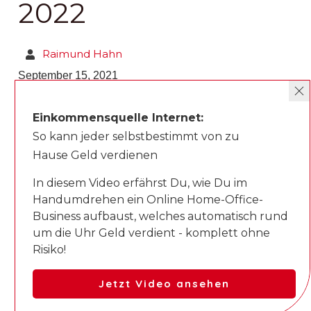
2022
Raimund Hahn
September 15, 2021
Einkommensquelle Internet:
So kann jeder selbstbestimmt von zu
Hause Geld verdienen
In diesem Video erfährst Du, wie Du im
Handumdrehen ein Online Home-Office-
Du interessierst dich für
T
hrive Themes und den
Business aufbaust, welches automatisch rund
Kurs und die deutsche Übersetzung der Software
?
um die Uhr Geld verdient - komplett ohne
Dann bist du bei uns genau richtig!
Thrive Themes
Risiko!
ist genau das Tool, dass jeder Website-Ersteller
braucht, wenn ihm Qualität am Herzen liegt. Es
Jetzt Video ansehen
beinhaltet viele Funktionen, die dir dabei helfen